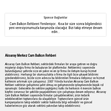
Sponsor Bağlantılar
Cam Balkon Rehbeeri Yenileniyor... Kısa bir süre sonra bilgilendirici
yeni veresiyonumuzla karşınızda olacağız. Bizi takip etmeye devam
edin...
Aksaray Merkez Cam Balkon Rehberi
Aksaray Cam Balkon Rehberi; sektördeki firmaları bir araya getiren ve doğru
müşteriyi doğru firma ile buluşturan bir platformdur. Rehberimiz sayesinde
bulunduğunuz şehirde size en yakın ve en iyi firma ile iletişim kurup hizmet
alabilirsiniz. Herhangi bir olumsuzlukta o firma ile ilgili bize şikayet bildirimi
gönderebilirsiniz, bizde sizin adınıza bu bildirimleri firmalara iletiyoruz ve hizmet
kalitesini artırmak için çalışıyoruz. 2007 Yılında kurulan Aksaray Cam Balkon
Rehberi sektörün gelişimine şahit olmuş ve gelişmesinde iyileşmesinde büyük rol
oynamıştır. Gelecekte de sektöre yaptığımız katkı ile herkesin 4 mevsim balkon
keyfini sorunsuz bir şekilde yaşayabilmesi için çalışmaya devam ediyoruz. Aksaray
Cam Balkon Rehberi sayesinde firmalar çalışabilecekleri, ürün tedarik
edebilecekleri toptancılara da ulaşabiliyor. Toptancıların güncel ürün
kampanyalarını takip edebilir sektör hakkında bilgi edinebilir ve güncel
haberlerimize göz atarak sektörü yakından takip edebilirsiniz.