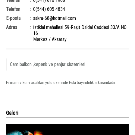
Telefon
:
0(541) 616 1968
Telefon
:
0(544) 605 4834
E-posta
:
sakra-68@hotmail.com
Adres
:
İstiklal mahallesi 59-Raşit Daldal Caddesi 33/A NO
16
Merkez
/
Aksaray
Cam balkon ,kepenk ve panjur sistemleri
Firmamız kum ocakları yolu üzerinde Eski bayındırlık arkasındadır.
Galeri