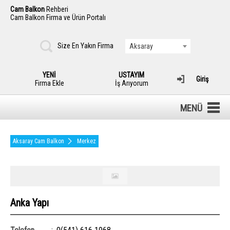
Cam Balkon
Rehberi
Cam Balkon Firma ve Ürün Portalı
Size En Yakın Firma
Aksaray
YENİ
USTAYIM
Giriş
Firma Ekle
İş Arıyorum
MENÜ
Aksaray Cam Balkon
Merkez
Anka Yapı