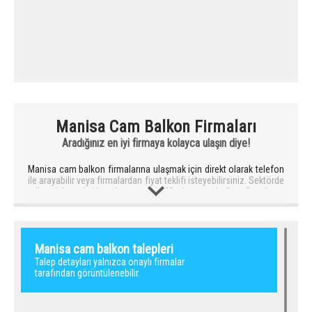
Manisa Cam Balkon Firmaları
Aradığınız en iyi firmaya kolayca ulaşın diye!
Manisa cam balkon firmalarına ulaşmak için direkt olarak telefon
ile arayabilir veya firmalardan fiyat teklifi isteyebilirsiniz. Sektörde
müşteri deneyimi kanıtlanmış en iyi Manisa cam balkon firmalarını
sizler için seçiyoruz.
Manisa cam balkon firması seçerken en önemli hususlardan
biriside firmanın cam balkon sistemleri konusunda en az 5 yıl
deneyimli ve servis hizmeti veren bir firma olmasına dikkat etmek
gerekir. Daha önce montajı yapılan balkonların örneklerine göz
Manisa cam balkon talepleri
atarak firmanın işçiliğinde gösterdiği titizliği anlayabilirsiniz. Firma
Talep detayları yalnızca onaylı firmalar
tercih ederken bizim önerimiz cam balkon rehberi onaylı firmalar
tarafından görüntülenebilir.
ile çalışmanızdır.
Nedeni ise; bu firmaların müşteri memnuniyeti ve hizmet