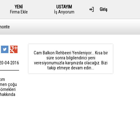
YENİ
USTAYIM
Giriş
Firma Ekle
İş Arıyorum
monte
Cam Balkon Rehbeeri Yenileniyor... Kısa bir
süre sonra bilgilendirici yeni
20-04-2016
veresiyonumuzla karşınızda olacağız. Bizi
takip etmeye devam edin...
tım
hemen çoğu
 örnekleri
 hakkında