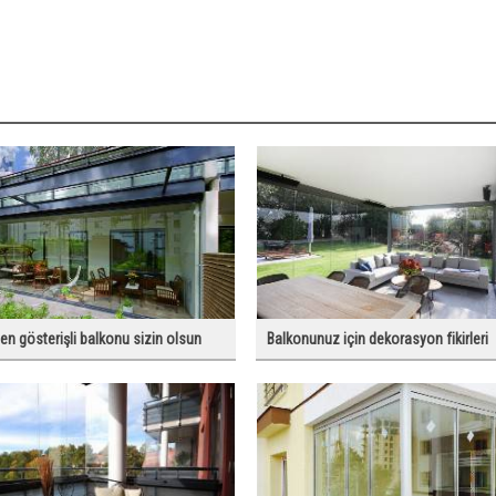
en gösterişli balkonu sizin olsun
Balkonunuz için dekorasyon fikirleri