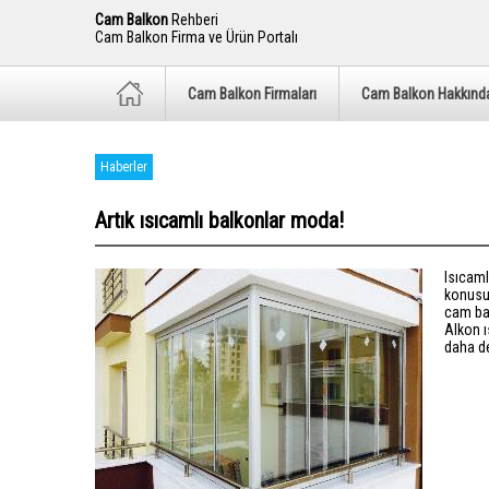
Cam Balkon
Rehberi
Cam Balkon Firma ve Ürün Portalı
Cam Balkon Firmaları
Cam Balkon Hakkınd
Haberler
Artık ısıcamlı balkonlar moda!
Isıcaml
konusu
cam bal
Alkon ı
daha det