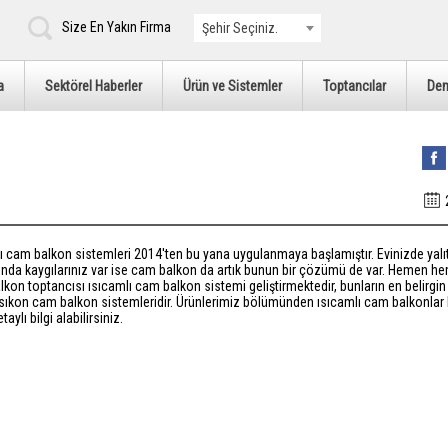
Size En Yakın Firma
Şehir Seçiniz.
a
Sektörel Haberler
Ürün ve Sistemler
Toptancılar
De
ı cam balkon sistemleri 2014'ten bu yana uygulanmaya başlamıştır. Evinizde yalı
nda kaygılarınız var ise cam balkon da artık bunun bir çözümü de var. Hemen 
kon toptancısı ısıcamlı cam balkon sistemi geliştirmektedir, bunların en belirgin
sıkon cam balkon sistemleridir. Ürünlerimiz bölümünden ısıcamlı cam balkonlar
aylı bilgi alabilirsiniz.