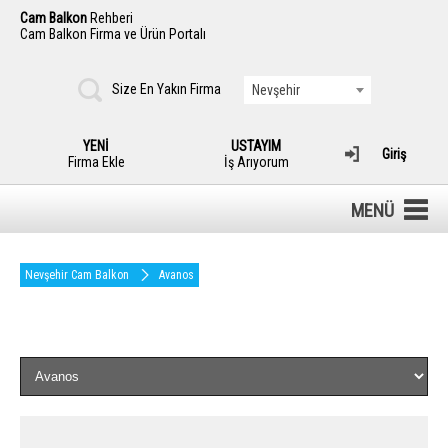
Cam Balkon
Rehberi
Cam Balkon Firma ve Ürün Portalı
Size En Yakın Firma
Nevşehir
YENİ
USTAYIM
Giriş
Firma Ekle
İş Arıyorum
MENÜ
Nevşehir Cam Balkon
Avanos