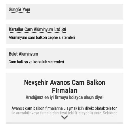
Güngör Yapı
Kartallar Cam Alüminyum Ltd Şti
Alüminyum cam balkon cephe sistemleri
Bulut Alüminyum
Cam balkon ve korkuluk sistemleri
Nevşehir Avanos Cam Balkon
Firmaları
Aradığınız en iyi firmaya kolayca ulaşın diye!
Avanos cam balkon firmalarına ulaşmak için direkt olarak telefon
ile arayabilir veya firmalardan fiyat teklifi isteyebilirsiniz. Sektörde
müşteri deneyimi kanıtlanmış en iyi Avanos cam balkon
firmalarını sizler için seçiyoruz.
Avanos cam balkon firması seçerken en önemli hususlardan