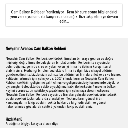
iletebilir, size en uygun firma ve ürünle buluşabilirsiniz.
bilgiler ve ilginize şimdiden teşekkürler.
Balkonlarınızın yeni yaşam alanlarınıza dönüşmesi için cam
Cam Balkon Rehbeeri Yenileniyor... Kısa bir süre sonra bilgilendirici
balkon hakkında bölümümüzden dekorasyon fikirlerimize göz
yeni veresiyonumuzla karşınızda olacağız. Bizi takip etmeye devam
Teklif Detayı
4.5 boy 1.5 en 2 yükseklik
atabilirsiniz.
edin...
Avanos Isıcamlı cam balkon sistemleri konusunda da onaylı
Teklif Detayı
175_4m uzu.
firmalarımızdan hizmet alabilirsiniz.
Ucuz cam balkon yaptıralım derken balkonunuz bir şantiyeye
Teklif Detayı
Merhaba, M.Akif Ersoy Mah. Toki 3. Etap taki 75
dönüşebilir dikkat! Bir katlanır cam balkon yaptırmaya karar
m2 evim için cam balkon yaptırmak istiyorum.
Nevşehir Avanos Cam Balkon Rehberi
verdiniz hem uygun fiyatlı hem de kaliteli olmasını istiyorsanız
Fiyat teklifi verebilir misiniz?
mutlaka alanında tecrübeli ve hizmet ağı geniş bir firma tercihe
Nevşehir Cam Balkon Rehberi; sektördeki firmaları bir araya getiren ve doğru
etmelisiniz. Eğer markalaşmış bir cam balkon ürünü var ise
müşteriyi doğru firma ile buluşturan bir platformdur. Rehberimiz sayesinde
Teklif Detayı
aklınızda bu ürünün yetkili bayilerine yönelebilirsiniz. Güvenliği
Yağmur ve soğuk geçirmeyen açılır cam balkon
bulunduğunuz şehirde size en yakın ve en iyi firma ile iletişim kurup hizmet
alabilirsiniz. Herhangi bir olumsuzlukta o firma ile ilgili bize şikayet bildirimi
yüksek yıllar boyunca sorunsuz çalışabilecek bir Avanos cam
gönderebilirsiniz, bizde sizin adınıza bu bildirimleri firmalara iletiyoruz ve hizmet
balkon sisteminin m2 fiyatı bölgesel şartlar(Lojistik, çalışma alanı
kalitesini artırmak için çalışıyoruz. 2007 Yılında kurulan Nevşehir Cam Balkon
Teklif Detayı
194cm yükseklik 650 cm uzunluğunda balkon
vb), ürün farklılıkları, sistem özellikleri ve balkonunuzun şekline
Rehberi sektörün gelişimine şahit olmuş ve gelişmesinde iyileşmesinde büyük rol
için beyaz veya renkli cam balkon ile korkuluk
bağlı olarak min 150 TL ile maks 300 TL arasında değişmektedir.
oynamıştır. Gelecekte de sektöre yaptığımız katkı ile herkesin 4 mevsim balkon
yaptırmak istiyorum n evsehire geliyor musunuz
keyfini sorunsuz bir şekilde yaşayabilmesi için çalışmaya devam ediyoruz.
çekiyorsanız fiyat teklifi alabilirmiyim
Avanos cam balkon sisteminin hatasız üretilmesi ve Sistemin
Nevşehir Cam Balkon Rehberi sayesinde firmalar çalışabilecekleri, ürün tedarik
kalitesi ne kadar iyi olursa olsun kötü bir işçilik,bu sistem ve
edebilecekleri toptancılara da ulaşabiliyor. Toptancıların güncel ürün
kampanyalarını takip edebilir sektör hakkında bilgi edinebilir ve güncel
üretim kalitesini önemsiz hale getirecektir.
haberlerimize göz atarak sektörü yakından takip edebilirsiniz.
Teklif Detayı
2.10cm boy 2.30 cm en
Avanos katlanır cam balkon sistemleri güvenlik unsuru ön planda
tutularak üretilmiştir. Çocukların kolayca ulaşamayacakları üst kilit
Hızlı Menü
Teklif Detayı
3.10uzunluk 1.10yanuzunluk 3.70 yukseklik
ve üst kilidi destekleyen alt kilit mekanizması olmalıdır. Alt kilit ve
Aradığınız bilgiye kolayca ulaşın diye
üst kilit dışında sistemin açılan ilk kanadında çocuk kilidi