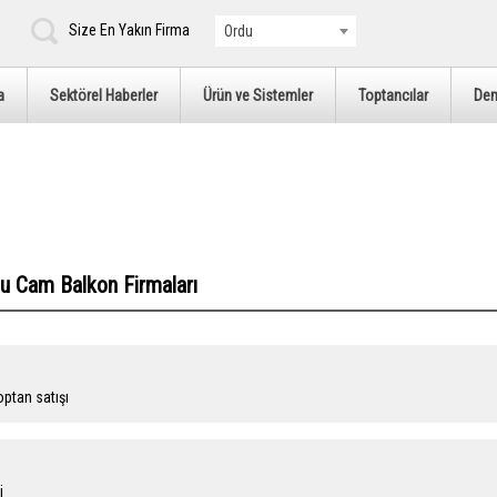
Size En Yakın Firma
Ordu
a
Sektörel Haberler
Ürün ve Sistemler
Toptancılar
De
du Cam Balkon Firmaları
ptan satışı
i