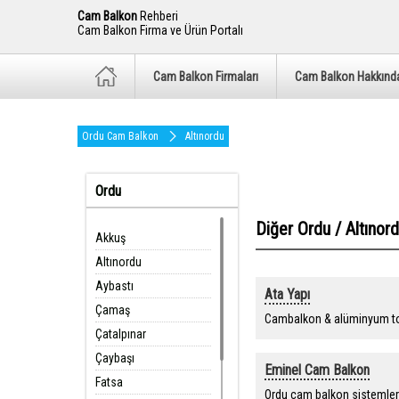
Cam Balkon
Rehberi
Cam Balkon Firma ve Ürün Portalı
Cam Balkon Firmaları
Cam Balkon Hakkınd
Ordu Cam Balkon
Altınordu
Ordu
Diğer Ordu / Altınor
Akkuş
Altınordu
Aybastı
Ata Yapı
Çamaş
Cambalkon & alüminyum to
Çatalpınar
Çaybaşı
Eminel Cam Balkon
Fatsa
Ordu cam balkon sistemler