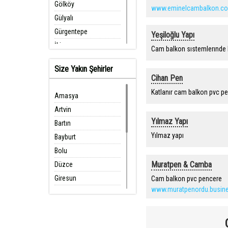
Gölköy
www.eminelcambalkon.co
Gülyalı
Gürgentepe
Yeşiloğlu Yapı
İkizce
Cam balkon sıstemlerınde k
Kabadüz
Size Yakın Şehirler
Kabataş
Cihan Pen
Korgan
Katlanır cam balkon pvc pe
Amasya
Kumru
Artvin
Mesudiye
Yılmaz Yapı
Bartın
Perşembe
Yılmaz yapı
Bayburt
Ulubey
Bolu
Ünye
Muratpen & Camba
Düzce
Giresun
Cam balkon pvc pencere
www.muratpenordu.busine
Gümüşhane
Karabük
Kastamonu