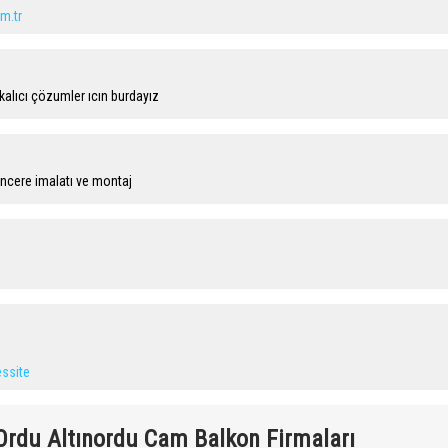
m.tr
alıcı çözumler ıcın burdayız
ncere imalatı ve montaj
ssite
Ordu Altınordu Cam Balkon Firmaları