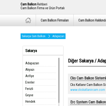
Cam Balkon
Rehberi
Cam Balkon Firma ve Ürün Portalı
Cam Balkon Firmaları
Cam Balkon Hakkınd
Sakarya Cam Balkon
Adapazarı
Sakarya
Diğer Sakarya / Ada
Adapazarı
Akyazı
Arifiye
Cks Cam Balkon Sisteml
Erenler
Cks Katlanır Cam Balkon Si
Ferizli
www.ckskatlanircam.com
Geyve
Hendek
Erc System Cam Balkon