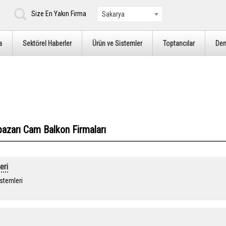
Size En Yakın Firma
Sakarya
a
Sektörel Haberler
Ürün ve Sistemler
Toptancılar
De
pazarı Cam Balkon Firmaları
eri
stemleri