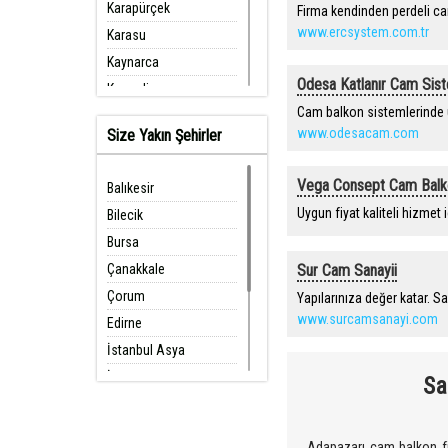
Karapürçek
Firma kendinden perdeli cam
www.ercsystem.com.tr
Karasu
Kaynarca
Odesa Katlanır Cam Sist
Kocaali
Cam balkon sistemlerinde 
Pamukova
www.odesacam.com
Size Yakın Şehirler
Sapanca
Serdivan
Vega Consept Cam Balk
Balıkesir
Söğütlü
Uygun fiyat kaliteli hizmet i
Bilecik
Taraklı
Bursa
Çanakkale
Sur Cam Sanayii
Çorum
Yapılarınıza değer katar. 
www.surcamsanayi.com
Edirne
İstanbul Asya
İstanbul Avrupa
Sa
Kırklareli
Kocaeli
Adapazarı cam balkon firm