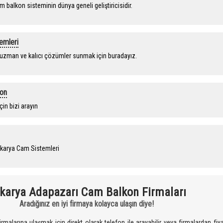
 balkon sisteminin dünya geneli geliştiricisidir.
emleri
uzman ve kalıcı çözümler sunmak için buradayız.
on
çin bizi arayın
Sakarya Cam Sistemleri
karya Adapazarı Cam Balkon Firmaları
Aradığınız en iyi firmaya kolayca ulaşın diye!
alarına ulaşmak için direkt olarak telefon ile arayabilir veya firmalardan fiyat